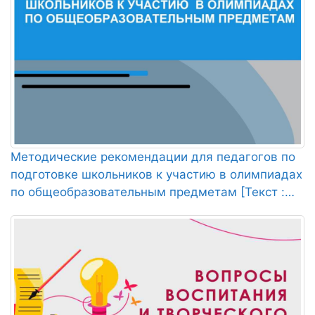
Методические рекомендации для педагогов по
подготовке школьников к участию в олимпиадах
по общеобразовательным предметам [Текст :
Электронный ресурс] / сост.: С. В. Кутняк, 2020. -
42 с.