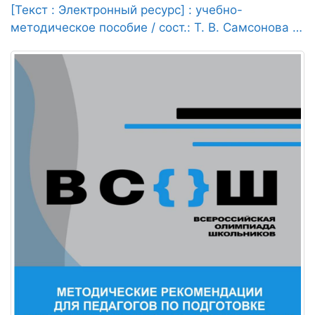
[Текст : Электронный ресурс] : учебно-
методическое пособие / сост.: Т. В. Самсонова [и
др.], 2019. - 104 с.