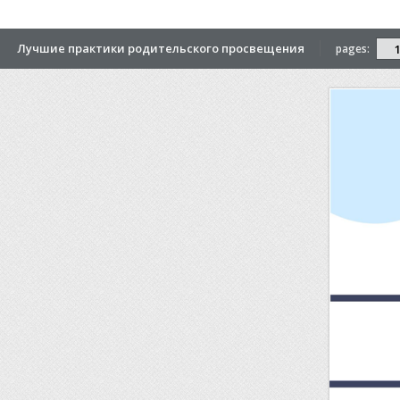
Лучшие практики родительского просвещения
pages: