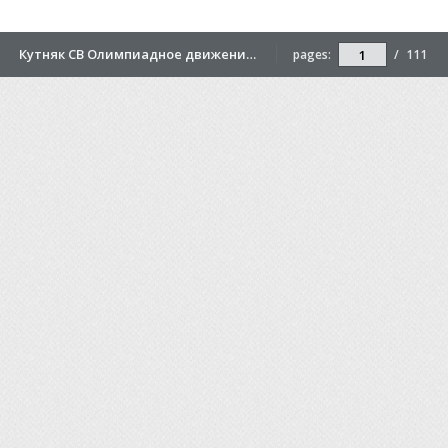
Кутняк СВ Олимпиадное движение статьи
pages:
/
111